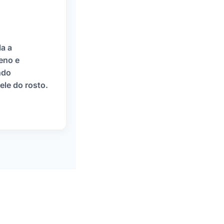
a a
eno e
ndo
le do rosto.