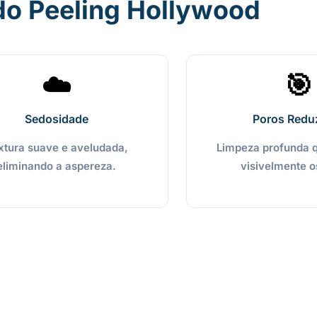
do Peeling Hollywood
☁️
🎯
Sedosidade
Poros Redu
xtura suave e aveludada,
Limpeza profunda 
eliminando a aspereza.
visivelmente o