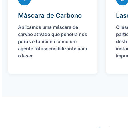
Máscara de Carbono
Las
Aplicamos uma máscara de
O las
carvão ativado que penetra nos
partí
poros e funciona como um
dest
agente fotossensibilizante para
inst
o laser.
impur