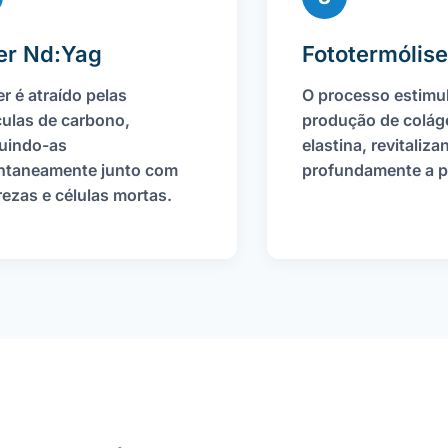
er Nd:Yag
Fototermólise
er é atraído pelas
O processo estimul
culas de carbono,
produção de colág
ruindo-as
elastina, revitaliza
antaneamente junto com
profundamente a pe
ezas e células mortas.