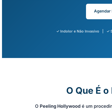
Agendar 
✓ Indolor e Não Invasivo | ✓
O Que É o
O
Peeling Hollywood
é um procedime