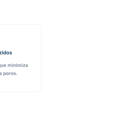
zidos
que minimiza
s poros.