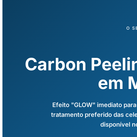
O S
Carbon Peeli
em M
Efeito "GLOW" imediato para
tratamento preferido das cel
disponível n