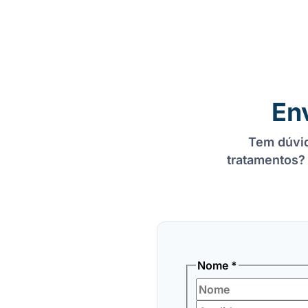
En
Tem dúvid
tratamentos?
Nome
*