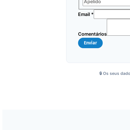
Comentários
Email
*
Email
Nome
Comentários
Enviar
🔒 Os seus dad