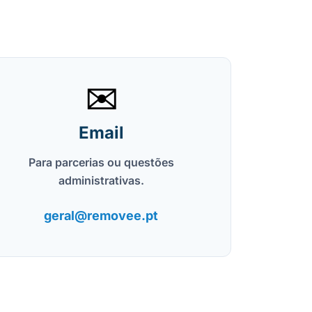
✉️
Email
Para parcerias ou questões
administrativas.
geral@removee.pt