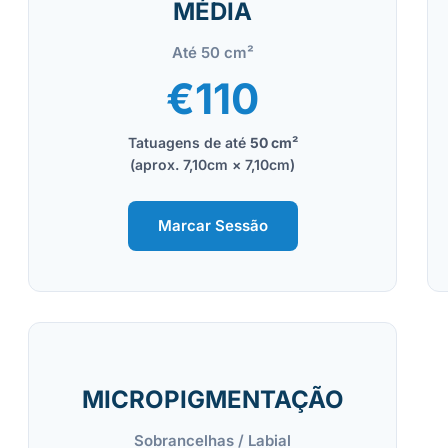
MÉDIA
Até 50 cm²
€110
Tatuagens de até
50 cm²
(aprox. 7,10cm × 7,10cm)
Marcar Sessão
MICROPIGMENTAÇÃO
Sobrancelhas / Labial