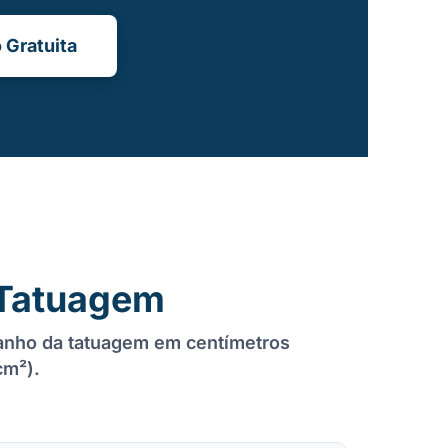
 Gratuita
Tatuagem
anho da tatuagem em centímetros
cm²).