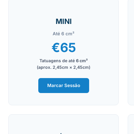
MINI
Até 6 cm²
€65
Tatuagens de até
6 cm²
(aprox. 2,45cm × 2,45cm)
Marcar Sessão