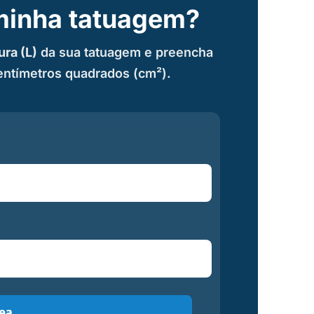
minha tatuagem?
ura (L)
da sua tatuagem e preencha
centímetros quadrados (cm²).
rea