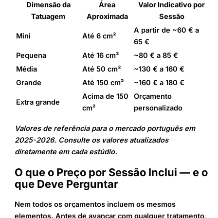
Dimensão da
Área
Valor Indicativo por
Tatuagem
Aproximada
Sessão
A partir de ~60 € a
Mini
Até 6 cm²
65 €
Pequena
Até 16 cm²
~80 € a 85 €
Média
Até 50 cm²
~130 € a 160 €
Grande
Até 150 cm²
~160 € a 180 €
Acima de 150
Orçamento
Extra grande
cm²
personalizado
Valores de referência para o mercado português em
2025-2026. Consulte os valores atualizados
diretamente em cada estúdio.
O que o Preço por Sessão Inclui — e o
que Deve Perguntar
Nem todos os orçamentos incluem os mesmos
elementos. Antes de avançar com qualquer tratamento,