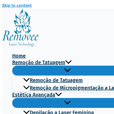
Skip to content
Home
Remoção de Tatuagem
Remoção de Tatuagem
Remoção de Micropigmentação a L
Estética Avançada
Depilação a Laser Feminina