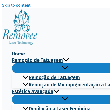
Skip to content
Home
Remoção de Tatuagem
Remoção de Tatuagem
Remoção de Micropigmentação a L
Estética Avançada
Depilação a Laser Feminina