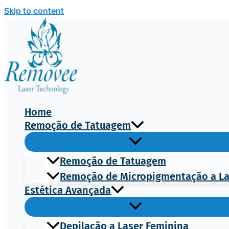
Skip to content
Home
Remoção de Tatuagem
Remoção de Tatuagem
Remoção de Micropigmentação a L
Estética Avançada
Depilação a Laser Feminina