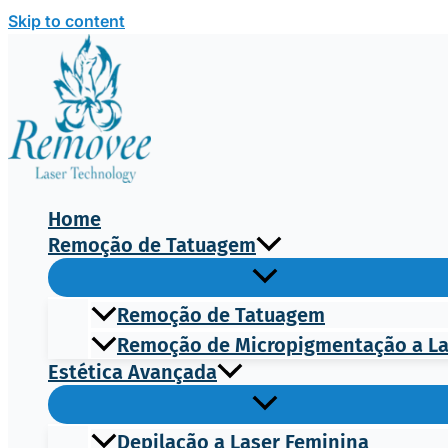
Skip to content
Home
Remoção de Tatuagem
Remoção de Tatuagem
Remoção de Micropigmentação a L
Estética Avançada
Depilação a Laser Feminina